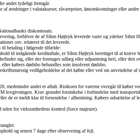
dre andet tydeligt fremgår.
lge af ændringer i valutakurser, råvarepriser, lønomkostninger eller and
Nationalbanks diskontosats.
er levering, forbliver de af Sihm Højtryk leverede varer og ydelser Sihm
ioner osv. relateret til det leverede.
il betaling i følgende tilfælde:
nhold til indgående kreditaftale, er Sihm Højtryk berettiget til at kræve 
efinder sig, eller der foretages udlæg eller udpantning heri, eller den 
, eller købers dødsbo behandles som insolvent dødsbo.
rskriftsmæssig vedligeholdelse af det købte eller ved sin anvendelse af 
medmindre andet er aftalt. Risikoen for varerne overgår til køber ved l
RM lovgivningen. Krav grundet forsinkelse i forbindelse med transports
ler de er meldt klar til forsendelse / afhentning. Købers udsættelse af le
ld uden for virksomhedens kontrol (force majeure).
mangler.
phold og senest 7 dage efter observering af fejl.