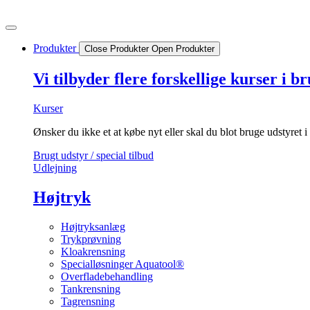
Videre
til
indhold
Produkter
Close Produkter
Open Produkter
Vi tilbyder flere forskellige kurser i b
Kurser
Ønsker du ikke et at købe nyt eller skal du blot bruge udstyret i
Brugt udstyr / special tilbud
Udlejning
Højtryk
Højtryksanlæg
Trykprøvning
Kloakrensning
Specialløsninger Aquatool®
Overfladebehandling
Tankrensning
Tagrensning