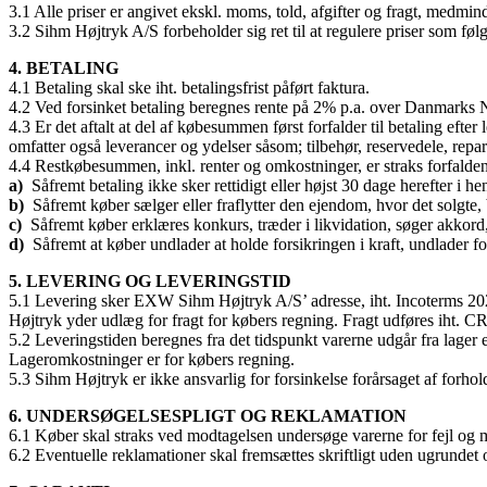
3.1 Alle priser er angivet ekskl. moms, told, afgifter og fragt, medmin
3.2 Sihm Højtryk A/S forbeholder sig ret til at regulere priser som fø
4. BETALING
4.1 Betaling skal ske iht. betalingsfrist påført faktura.
4.2 Ved forsinket betaling beregnes rente på 2% p.a. over Danmarks 
4.3 Er det aftalt at del af købesummen først forfalder til betaling eft
omfatter også leverancer og ydelser såsom; tilbehør, reservedele, reparat
4.4 Restkøbesummen, inkl. renter og omkostninger, er straks forfalden t
a)
Såfremt betaling ikke sker rettidigt eller højst 30 dage herefter i he
b)
Såfremt køber sælger eller fraflytter den ejendom, hvor det solgte, b
c)
Såfremt køber erklæres konkurs, træder i likvidation, søger akkord
d)
Såfremt at køber undlader at holde forsikringen i kraft, undlader fo
5. LEVERING OG LEVERINGSTID
5.1 Levering sker EXW Sihm Højtryk A/S’ adresse, iht. Incoterms 2020, 
Højtryk yder udlæg for fragt for købers regning. Fragt udføres iht. C
5.2 Leveringstiden beregnes fra det tidspunkt varerne udgår fra lager el
Lageromkostninger er for købers regning.
5.3 Sihm Højtryk er ikke ansvarlig for forsinkelse forårsaget af forho
6. UNDERSØGELSESPLIGT OG REKLAMATION
6.1 Køber skal straks ved modtagelsen undersøge varerne for fejl og 
6.2 Eventuelle reklamationer skal fremsættes skriftligt uden ugrundet o