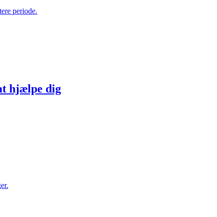
tere periode.
at hjælpe dig
er.