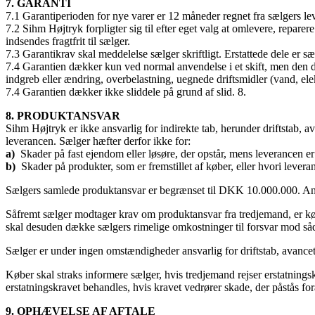
7. GARANTI
7.1 Garantiperioden for nye varer er 12 måneder regnet fra sælgers leve
7.2 Sihm Højtryk forpligter sig til efter eget valg at omlevere, repare
indsendes fragtfrit til sælger.
7.3 Garantikrav skal meddelelse sælger skriftligt. Erstattede dele er s
7.4 Garantien dækker kun ved normal anvendelse i et skift, men den dæk
indgreb eller ændring, overbelastning, uegnede driftsmidler (vand, elekt
7.4 Garantien dækker ikke sliddele på grund af slid. 8.
8. PRODUKTANSVAR
Sihm Højtryk er ikke ansvarlig for indirekte tab, herunder driftstab, a
leverancen. Sælger hæfter derfor ikke for:
a)
Skader på fast ejendom eller løsøre, der opstår, mens leverancen er
b)
Skader på produkter, som er fremstillet af køber, eller hvori levera
Sælgers samlede produktansvar er begrænset til DKK 10.000.000. Ansva
Såfremt sælger modtager krav om produktansvar fra tredjemand, er købe
skal desuden dække sælgers rimelige omkostninger til forsvar mod så
Sælger er under ingen omstændigheder ansvarlig for driftstab, avanceta
Køber skal straks informere sælger, hvis tredjemand rejser erstatnings
erstatningskravet behandles, hvis kravet vedrører skade, der påstås for
9. OPHÆVELSE AF AFTALE