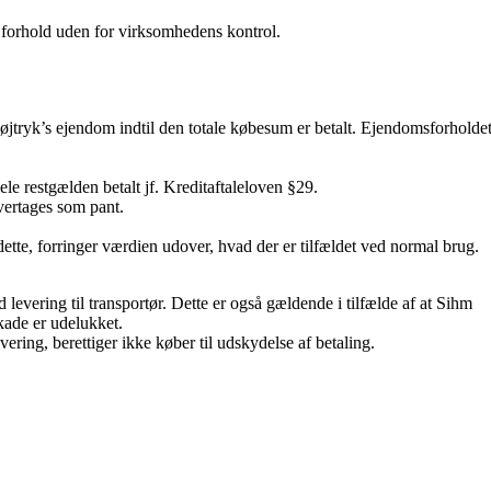
re forhold uden for virksomhedens kontrol.
 Højtryk’s ejendom indtil den totale købesum er betalt. Ejendomsforholde
hele restgælden betalt jf. Kreditaftaleloven §29.
overtages som pant.
dette, forringer værdien udover, hvad der er tilfældet ved normal brug.
evering til transportør. Dette er også gældende i tilfælde af at Sihm
kade er udelukket.
vering, berettiger ikke køber til udskydelse af betaling.