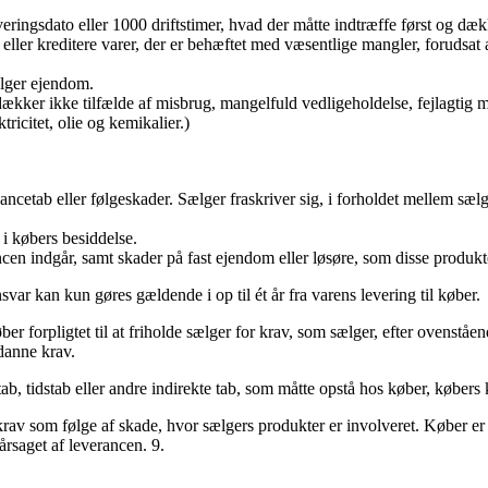
ringsdato eller 1000 driftstimer, hvad der måtte indtræffe først og dække
re eller kreditere varer, der er behæftet med væsentlige mangler, forudsa
ælger ejendom.
ker ikke tilfælde af misbrug, mangelfuld vedligeholdelse, fejlagtig mont
ricitet, olie og kemikalier.)
vancetab eller følgeskader. Sælger fraskriver sig, i forholdet mellem sæl
 i købers besiddelse.
ncen indgår, samt skader på fast ejendom eller løsøre, som disse produkt
r kan kun gøres gældende i op til ét år fra varens levering til køber.
r forpligtet til at friholde sælger for krav, som sælger, efter ovenstå
danne krav.
b, tidstab eller andre indirekte tab, som måtte opstå hos køber, købers 
krav som følge af skade, hvor sælgers produkter er involveret. Køber er 
årsaget af leverancen. 9.