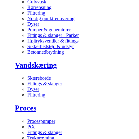
Gulvvask
Rørrensning
Filtrering
No dig punktrenovering
Dyser
Pumper & generatorer
Fittings & slanger - Parker
Højtryksventiler & fittings
Sikkerhedstøj- & udstyr
Betonnedbrydning
Vandskæring
Skæreborde
Fittings & slanger
Dyser
Filtrering
Proces
Procespumper
PtX
Fittings & slanger
Trykprøvning