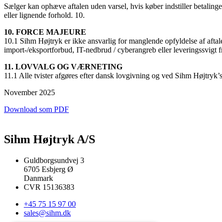
Sælger kan ophæve aftalen uden varsel, hvis køber indstiller betalinge
eller lignende forhold. 10.
10. FORCE MAJEURE
10.1 Sihm Højtryk er ikke ansvarlig for manglende opfyldelse af aftale
import-/eksportforbud, IT-nedbrud / cyberangreb eller leveringssvigt f
11. LOVVALG OG VÆRNETING
11.1 Alle tvister afgøres efter dansk lovgivning og ved Sihm Højtryk’
November 2025
Download som PDF
Sihm Højtryk A/S
Guldborgsundvej 3
6705 Esbjerg Ø
Danmark
CVR 15136383
+45 75 15 97 00
sales@sihm.dk