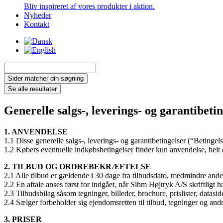
Bliv inspireret af vores produkter i aktion.
Nyheder
Kontakt
Search
...
Sider matcher din søgning
Se alle resultater
Generelle salgs-, leverings- og garantibeti
1. ANVENDELSE
1.1 Disse generelle salgs-, leverings- og garantibetingelser (“Betingel
1.2 Købers eventuelle indkøbsbetingelser finder kun anvendelse, helt ell
2. TILBUD OG ORDREBEKRÆFTELSE
2.1 Alle tilbud er gældende i 30 dage fra tilbudsdato, medmindre andet
2.2 En aftale anses først for indgået, når Sihm Højtryk A/S skriftligt 
2.3 Tilbudsbilag såsom tegninger, billeder, brochure, prislister, datasi
2.4 Sælger forbeholder sig ejendomsretten til tilbud, tegninger og and
3. PRISER