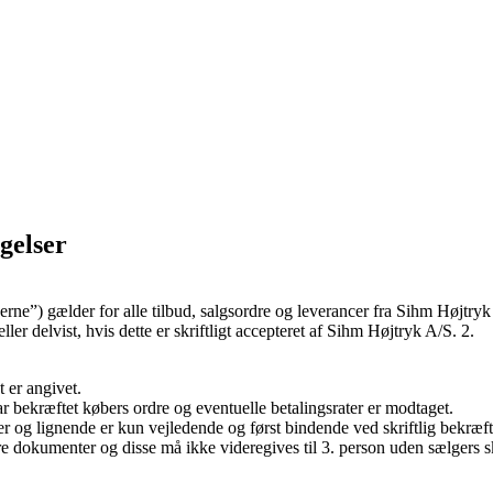
ngelser
serne”) gælder for alle tilbud, salgsordre og leverancer fra Sihm Højtryk 
er delvist, hvis dette er skriftligt accepteret af Sihm Højtryk A/S. 2.
 er angivet.
har bekræftet købers ordre og eventuelle betalingsrater er modtaget.
der og lignende er kun vejledende og først bindende ved skriftlig bekræft
re dokumenter og disse må ikke videregives til 3. person uden sælgers sk