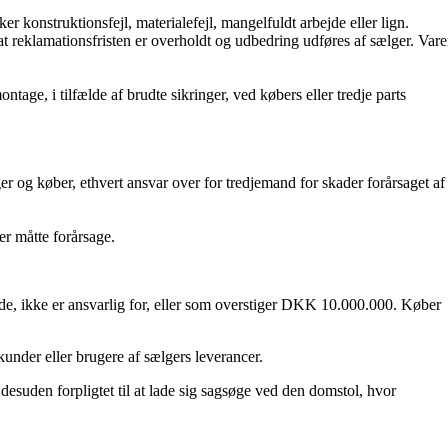
r konstruktionsfejl, materialefejl, mangelfuldt arbejde eller lign.
t at reklamationsfristen er overholdt og udbedring udføres af sælger. Var
age, i tilfælde af brudte sikringer, ved købers eller tredje parts
ger og køber, ethvert ansvar over for tredjemand for skader forårsaget af
er måtte forårsage.
ende, ikke er ansvarlig for, eller som overstiger DKK 10.000.000. Køber
kunder eller brugere af sælgers leverancer.
desuden forpligtet til at lade sig sagsøge ved den domstol, hvor