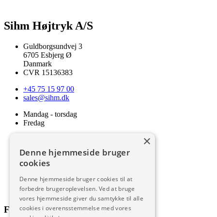
Sihm Højtryk A/S
Guldborgsundvej 3
6705 Esbjerg Ø
Danmark
CVR 15136383
+45 75 15 97 00
sales@sihm.dk
Mandag - torsdag
Fredag
×
7:00 – 15:30
7:00 – 15:00
Denne hjemmeside bruger
cookies
Salgs- og leveringsbetingelser
Cookie- og persondatapolitik
Denne hjemmeside bruger cookies til at
Code of Conduct
forbedre brugeroplevelsen. Ved at bruge
Download
vores hjemmeside giver du samtykke til alle
cookies i overensstemmelse med vores
Følg med på