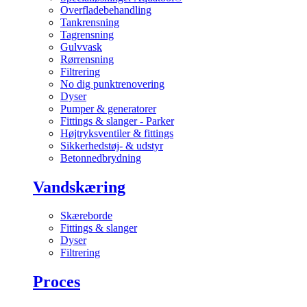
Overfladebehandling
Tankrensning
Tagrensning
Gulvvask
Rørrensning
Filtrering
No dig punktrenovering
Dyser
Pumper & generatorer
Fittings & slanger - Parker
Højtryksventiler & fittings
Sikkerhedstøj- & udstyr
Betonnedbrydning
Vandskæring
Skæreborde
Fittings & slanger
Dyser
Filtrering
Proces