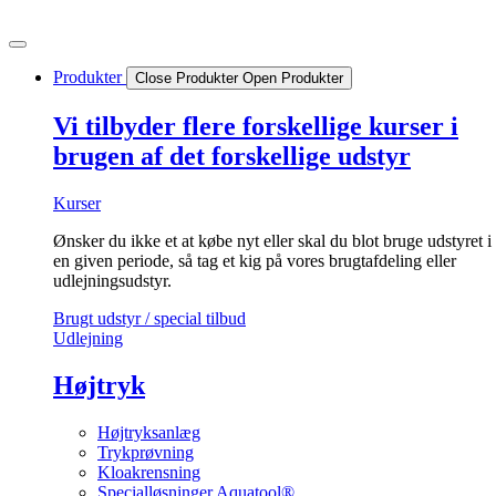
Videre
til
indhold
Produkter
Close Produkter
Open Produkter
Vi tilbyder flere forskellige kurser i
brugen af det forskellige udstyr
Kurser
Ønsker du ikke et at købe nyt eller skal du blot bruge udstyret i
en given periode, så tag et kig på vores brugtafdeling eller
udlejningsudstyr.
Brugt udstyr / special tilbud
Udlejning
Højtryk
Højtryksanlæg
Trykprøvning
Kloakrensning
Specialløsninger Aquatool®