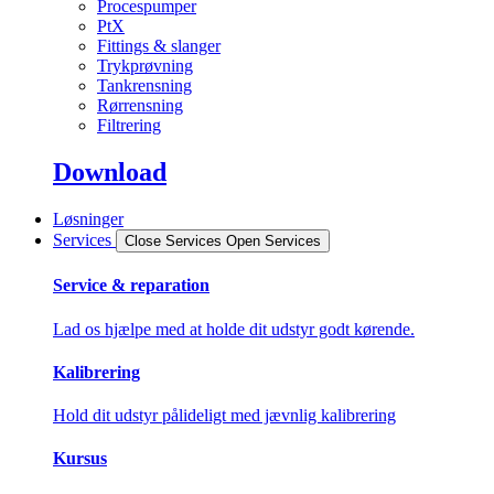
Procespumper
PtX
Fittings & slanger
Trykprøvning
Tankrensning
Rørrensning
Filtrering
Download
Løsninger
Services
Close Services
Open Services
Service & reparation
Lad os hjælpe med at holde dit udstyr godt kørende.
Kalibrering
Hold dit udstyr pålideligt med jævnlig kalibrering
Kursus