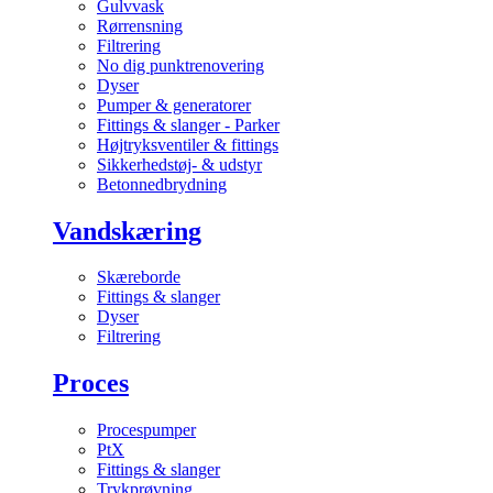
Gulvvask
Rørrensning
Filtrering
No dig punktrenovering
Dyser
Pumper & generatorer
Fittings & slanger - Parker
Højtryksventiler & fittings
Sikkerhedstøj- & udstyr
Betonnedbrydning
Vandskæring
Skæreborde
Fittings & slanger
Dyser
Filtrering
Proces
Procespumper
PtX
Fittings & slanger
Trykprøvning