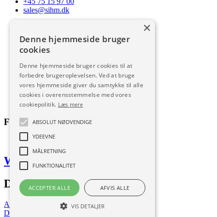
+45 75 15 97 00
sales@sihm.dk
×
Mandag - torsdag
Fredag
Denne hjemmeside bruger
cookies
7:00 – 15:30
7:00 – 15:00
Denne hjemmeside bruger cookies til at
forbedre brugeroplevelsen. Ved at bruge
Salgs- og leveringsbetingelser
vores hjemmeside giver du samtykke til alle
Cookie- og persondatapolitik
Code of Conduct
cookies i overensstemmelse med vores
Download
cookiepolitik.
Læs mere
Følg med på
ABSOLUT NØDVENDIGE
YDEEVNE
MÅLRETNING
Web by Frufo
FUNKTIONALITET
Download vores app
ACCEPTER ALLE
AFVIS ALLE
App Store
VIS DETALJER
Download nu