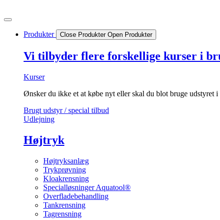
Videre
til
indhold
Produkter
Close Produkter
Open Produkter
Vi tilbyder flere forskellige kurser i b
Kurser
Ønsker du ikke et at købe nyt eller skal du blot bruge udstyret i
Brugt udstyr / special tilbud
Udlejning
Højtryk
Højtryksanlæg
Trykprøvning
Kloakrensning
Specialløsninger Aquatool®
Overfladebehandling
Tankrensning
Tagrensning