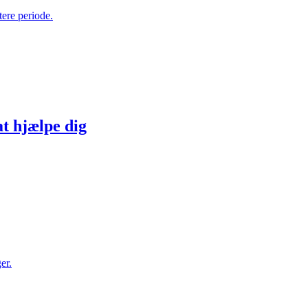
tere periode.
at hjælpe dig
er.